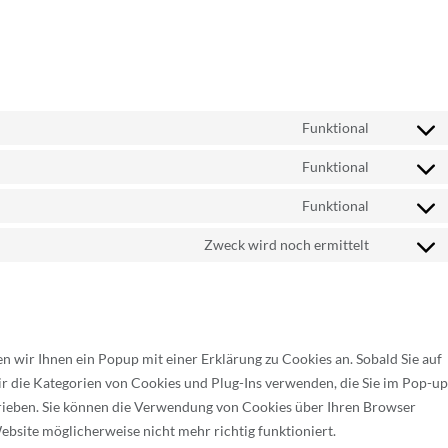
Funktional
Consent
to
Funktional
Consent
service
to
Funktional
wordpres
Consent
service
to
Zweck wird noch ermittelt
complianz
Consent
service
to
wordfenc
service
verschied
 wir Ihnen ein Popup mit einer Erklärung zu Cookies an. Sobald Sie auf
 wir die Kategorien von Cookies und Plug-Ins verwenden, die Sie im Pop-up
rieben. Sie können die Verwendung von Cookies über Ihren Browser
Website möglicherweise nicht mehr richtig funktioniert.