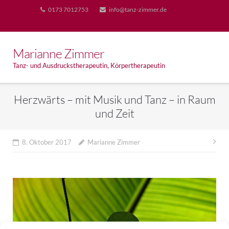
Skip
0173 7012753
info@tanz-zimmer.de
to
content
Marianne Zimmer
Tanz- und Ausdruckstherapeutin, Körpertherapeutin
Herzwärts – mit Musik und Tanz – in Raum
und Zeit
Bei
8. Oktober 2017
Marianne Zimmer