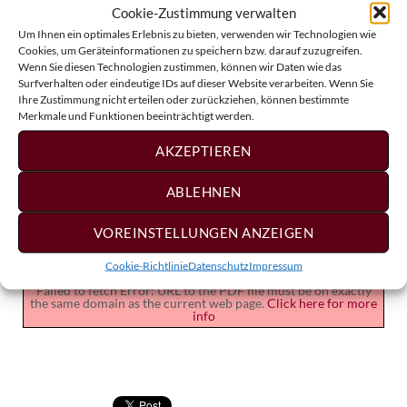
Cookie-Zustimmung verwalten
Um Ihnen ein optimales Erlebnis zu bieten, verwenden wir Technologien wie
Cookies, um Geräteinformationen zu speichern bzw. darauf zuzugreifen.
Wenn Sie diesen Technologien zustimmen, können wir Daten wie das
Surfverhalten oder eindeutige IDs auf dieser Website verarbeiten. Wenn Sie
Ihre Zustimmung nicht erteilen oder zurückziehen, können bestimmte
Merkmale und Funktionen beeinträchtigt werden.
AKZEPTIEREN
ABLEHNEN
Workshop am 11. und 12.11.2017 in der
Brüder-Grimm-Schule-Wiedenbrück.
VOREINSTELLUNGEN ANZEIGEN
Cookie-Richtlinie
Datenschutz
Impressum
Failed to fetch Error: URL to the PDF file must be on exactly
the same domain as the current web page.
Click here for more
info