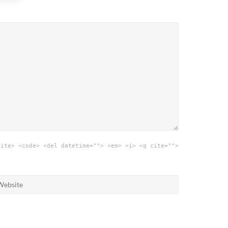
cite> <code> <del datetime=""> <em> <i> <q cite="">