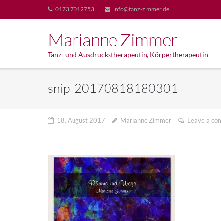
Skip
0173 7012753
info@tanz-zimmer.de
to
content
Marianne Zimmer
Tanz- und Ausdruckstherapeutin, Körpertherapeutin
snip_20170818180301
18. August 2017
Marianne Zimmer
Leave a co