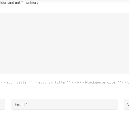
elder sind mit
*
markiert
"> <abbr title=""> <acronym title=""> <b> <blockquote cite=""> <