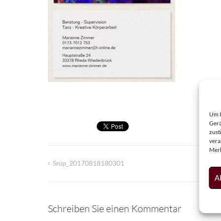
Um I
Gerä
zust
vera
Merk
Snip_20170818180301
Beitragsnavigation
A
Schreiben Sie einen Kommentar